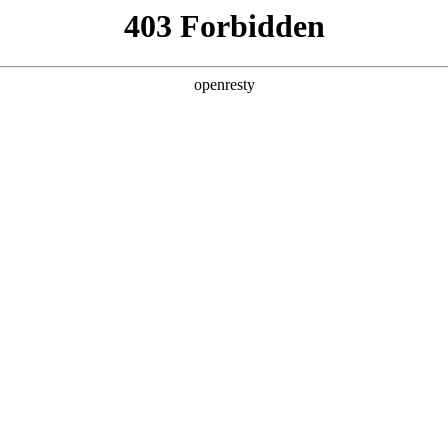
产品及服务
行业解决方案
合作伙伴
投资者关系
！共话AI未来，共创企业新价值
2024 / 04 / 28
伴·共话AI未来——千帆生态伙伴圆桌会”在京顺利举行，这也是今年千
、多领域、深层次交流，共话AI行业的机遇与挑战。
4千帆计划政策介绍，口袋牛店数码副总裁兼CTO李刚、口袋牛店